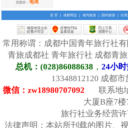
电询
优惠价：
首 页
|
成都周边
|
省内旅游
|
国内旅游
|
出境
常用称谓：成都中国青年旅行社有
青旅成都社 青年旅行社 成都青
总机：(028)86088638
，
24小时
13348812120 成
微信：zw18980707092
联系地址
大厦B座7楼
旅行社业务经营许可证
法律声明：本站所刊载的图片、视频