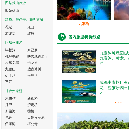
四姑娘山旅游
四姑娘山
红原、若尔盖、花湖旅游
九寨沟
花湖
九曲
若尔盖
红原
省内旅游特价线路
阿坝州旅游
毕棚沟
米亚罗
九寨沟纯玩团|
桃坪羌寨
映秀地震遗址
九寨沟、黄龙、都
水磨羌寨
卡龙沟
游
九顶山
达古冰川
电询
奶子沟
松坪沟
优惠价：
三江
成都中青旅自有
龙、熊猫乐园三
甘孜州旅游
团
木格措
新都桥
电询
丹巴
泸定桥
优惠价：
新路海
德格
色达
日鲁库草原
伍须海
塔公寺