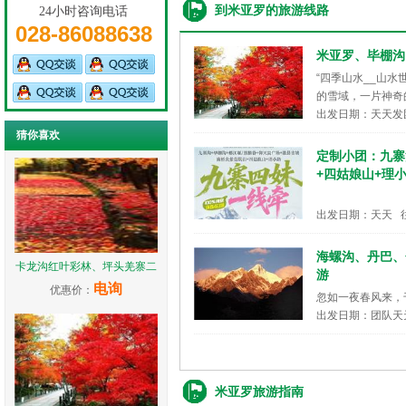
到米亚罗的旅游线路
24小时咨询电话
028-86088638
米亚罗、毕棚沟
“四季山水__山水
的雪域，一片神奇
出发日期：天天发
猜你喜欢
定制小团：九寨
+四姑娘山+理
出发日期：天天 
海螺沟、丹巴、
卡龙沟红叶彩林、坪头羌寨二
游
电询
优惠价：
忽如一夜春风来，
出发日期：团队天
米亚罗旅游指南