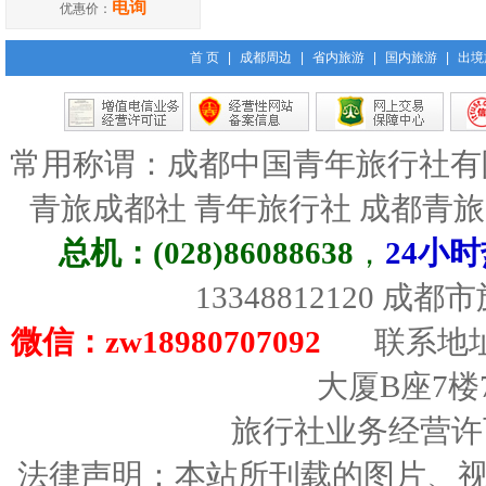
电询
优惠价：
首 页
|
成都周边
|
省内旅游
|
国内旅游
|
出境
常用称谓：成都中国青年旅行社有
青旅成都社 青年旅行社 成都青
总机：(028)86088638
，
24小时
13348812120 成
微信：zw18980707092
联系地址
大厦B座7楼
旅行社业务经营许可证
法律声明：本站所刊载的图片、视频