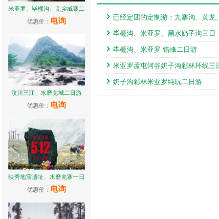
米亚罗、毕棚沟、羌乡臧寨二
已经定团的定制游：九寨沟、黄龙
电询
优惠价：
毕棚沟、米亚罗、黑水奶子沟三日
毕棚沟、米亚罗 错峰二日游
米亚罗孟屯河谷奶子沟彩林环线三
奶子沟彩林米亚罗纯玩二日游
汶川三江、水磨羌城二日游
电询
优惠价：
映秀地震遗址、水磨羌寨一日
电询
优惠价：