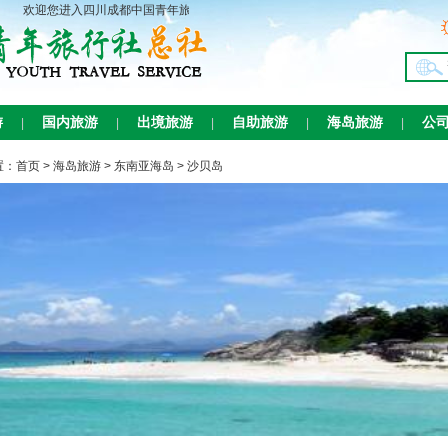
欢迎您进入四川成都中国青年旅行社总社官方网站！
游
国内旅游
出境旅游
自助旅游
海岛旅游
公
|
|
|
|
|
置：
首页
>
海岛旅游
>
东南亚海岛
>
沙贝岛