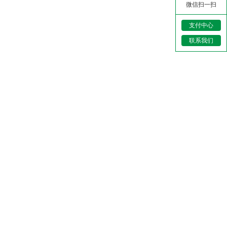
沙贝岛仿佛一个私人度假乐土般，除充满
微信扫一扫
马来热带风情外，邻近小岛更是畅玩水上
支付中心
活动的天堂，堪称动静皆宜，游人到此绝
对不愁没节目！这里除有3个水清沙幼的沙
联系我们
滩和茂密的热带绿林外，岛上唯一的Sibu
Island Resort更为游提供各项游乐设施。