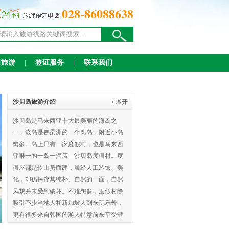
028-86088638
司旅游
签证服务
联系我们
|
|
沙贝岛旅游介绍
展开
沙贝岛是马来西亚十大最美丽的海岛之
一，该岛是佛柔洲的一个离岛，附近小岛
繁多。岛上只有一家度假村，也是马来西
亚唯一的一岛一酒店—沙贝岛度假村。度
假屋都是依山势而建，虽经人工装饰、美
化，却仍保存其纯朴、自然的一面，自然
风貌并未受到破坏。不难想像，度假村除
吸引不少当地人和新加坡人到来玩乐外，
更有很多来自韩国的游人特意前来享受潜
水乐和蜜月假期呢！