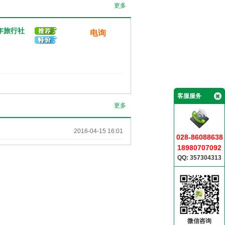
更多
沙贝岛上遍布茂密的热带植物，与绵长金
黄色沙滩。沿海有许多岩石洞，那是因为
年旅行社
长期的季风所带来的海水冲击而形成，使
电询
得此岛带着粗犷的美感。岸外水底则是迷
人的珊瑚礁，蕴聚着许多美丽的海底生
物。客人也可以自费参加射箭，钓鱼，攀
登，森林行，环岛游。亦可于洁白的沙滩
上，悠闲的享受海边戏水的乐趣。
客服服务
由于沙贝岛周边还有Papan岛、Sibu
更多
Besar岛以及Sibu Hujung岛等适合钓鱼或
畅玩风船的小岛，而游船看日落更是其中
2016-04-15 16:01
一项极受欢迎的活动。
028-86088638
18980707092
小岛那得天独厚的潜泳环境。每天，度假
QQ: 357304313
村均开办前往Kukus岛或Lima岛的3小时浮
潜旅程，只约15分钟船程，水清沙幼的
Kukus岛便会出现眼前﹔当驶至浅水处，
你更可用肉眼直透海中的珊瑚礁和鱼群，
不少游人更已急不及待换上浮潜用具，近
距离把美丽的海底世界尽收眼底。
微信咨询