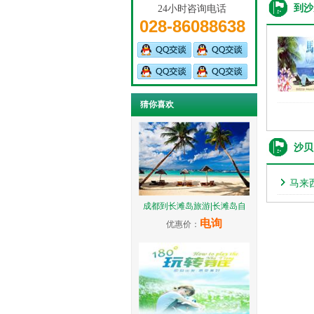
到沙
24小时咨询电话
028-86088638
猜你喜欢
沙贝
马来
成都到长滩岛旅游|长滩岛自
电询
优惠价：