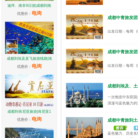
迪拜、南非9日游|成都到南
电询
优惠价：
成都中青旅发团|
出发日期：每周 
成都中青旅发团|
成都到埃及直飞旅游线路|埃
电询
出发日期：每周 
优惠价：
成都到埃及、土
一次饱览中东双国
浪漫与蓝色魅力的
出发日期：每周发
成都到肯尼亚旅游|肯尼亚1
电询
优惠价：
成都中青旅到土耳
蓝色魅力、历史名