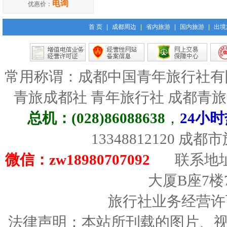
电询
优惠价：
首 页
|
成都周边
|
省内旅游
|
国内旅游
|
出境
常用称谓：成都中国青年旅行社有
青旅成都社 青年旅行社 成都青
总机：(028)86088638
，
24小时
13348812120 成
微信：zw18980707092
联系地址
大厦B座7楼
旅行社业务经营许可证
法律声明：本站所刊载的图片、视频