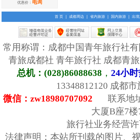
电询
优惠价：
首 页
|
成都周边
|
省内旅游
|
国内旅游
|
出境
常用称谓：成都中国青年旅行社有
青旅成都社 青年旅行社 成都青
总机：(028)86088638
，
24小时
13348812120 成
微信：zw18980707092
联系地址
大厦B座7楼
旅行社业务经营许可证
法律声明：本站所刊载的图片、视频