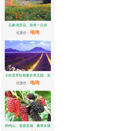
石象湖赏花、踏青一日游
电询
优惠价：
大邑普罗旺斯薰衣草庄园、安
电询
优惠价：
鹤鸣山、道源圣城、桑果采摘