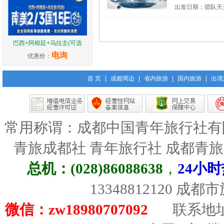
出发日期：团队天
巴西+阿根廷+乌拉圭(可选
电询
优惠价：
首 页
|
成都周边
|
省内旅游
|
国内旅游
|
出境
常用称谓：成都中国青年旅行社有
青旅成都社 青年旅行社 成都青
总机：(028)86088638
，
24小时
13348812120 成
微信：zw18980707092
联系地址