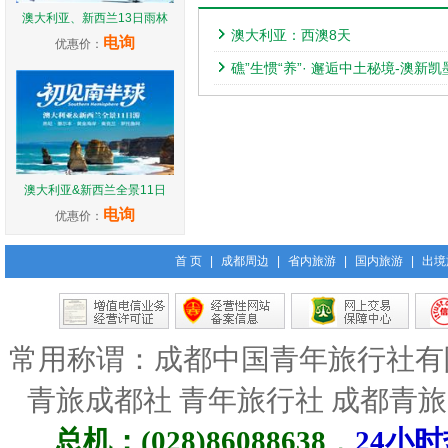
澳大利亚、新西兰13日雨林
澳大利亚：西澳8天
电询
优惠价：
礁”生惯“养”· 邂逅中土秘境-澳新凯
澳大利亚&新西兰全景11日
电询
优惠价：
首 页
|
成都周边
|
省内旅游
|
国内旅游
|
出境
常用称谓：成都中国青年旅行社有
青旅成都社 青年旅行社 成都青
总机：(028)86088638
，
24小时