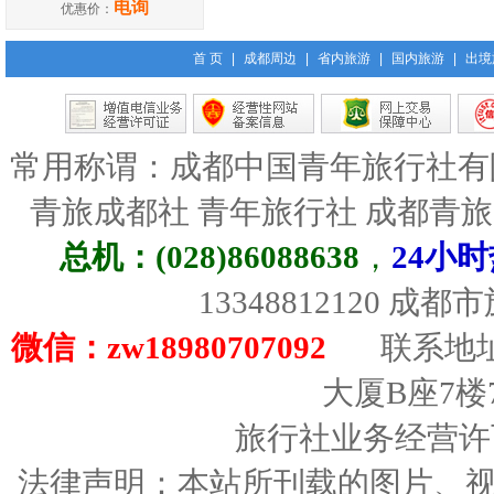
电询
优惠价：
首 页
|
成都周边
|
省内旅游
|
国内旅游
|
出境
常用称谓：成都中国青年旅行社有
青旅成都社 青年旅行社 成都青
总机：(028)86088638
，
24小时
13348812120 成
微信：zw18980707092
联系地址
大厦B座7楼
旅行社业务经营许可证
法律声明：本站所刊载的图片、视频