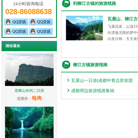
到柳江古镇的旅游线路
24小时咨询电话
028-86088638
瓦屋山、柳江古
飞瀑流泉，山顶1
向漂逸无限的梦中
出发日期：天天发
猜你喜欢
柳江古镇旅游指南
瓦屋山一日游|成都中青总部发团
成都周边旅游线路集锦
老峨山休闲二日游
电询
优惠价：