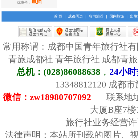
电询
优惠价：
首 页
|
成都周边
|
省内旅游
|
国内旅游
|
出境
常用称谓：成都中国青年旅行社有
青旅成都社 青年旅行社 成都青
总机：(028)86088638
，
24小时
13348812120 成
微信：zw18980707092
联系地址
大厦B座7楼
旅行社业务经营许可证
法律声明：本站所刊载的图片、视频