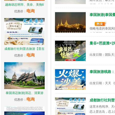
精华景点：攀牙湾+
越南胡志明市、美奈、美拖6
表演+东方公主号
出发日期：天天发
电询
优惠价：
泰国旅游|泰国
领略地道的泰国风
出发日期：天天发
曼谷+芭提雅+
成都旅行社到普吉旅游【普吉
电询
出发日期：团队天
优惠价：
泰国旅游线路：
出发日期：天天 
泰国清迈旅游|清迈、清莱游
电询
优惠价：
成都旅行社到普
这里水色纯净、天
恋上普吉岛，恋上