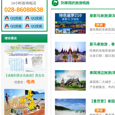
到泰国的旅游线路
24小时咨询电话
028-86088638
泰新马旅游|新
最经典的东南亚国
出发日期：天天发
猜你喜欢
新马泰旅游，泰
经典的东南亚旅游
出发日期：隔日发
泰国清迈旅游|
【成都到普吉岛旅游】普吉岛
电询
泰国第二大城市，
优惠价：
于首都曼谷。市内
出发日期：每周发
【曼芭普】泰国