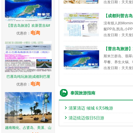
出发日期：天天发
【成都到普吉岛
没有烦人的Morni
【普吉岛旅游】欢新普吉&#
艇PP岛,凯岛,小P
电询
优惠价：
出发日期：天天发
【普吉岛旅游】
斯米兰群岛、翡翠
早餐、养生火锅、
出发日期：天天发
巴厘岛纯玩旅游|成都到巴厘
电询
优惠价：
泰国旅游指南
清莱清迈 倾城 6天5晚游
清迈炫迈假日5日游
越南顺化、占婆岛、美溪、山