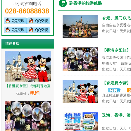
到香港的旅游线路
24小时咨询电话
028-86088638
香港、澳门双飞
自由自在享受香港
出发日期：天天发
猜你喜欢
【香港夕阳红】
香港海洋公园让你
购物天堂”；请跟
出发日期：天天发
【香港夏令营】
【香港夏令营】成都到香港夏
电询
优惠价：
真正纯正的香港夏
出发日期：天天发
珠海、香港、澳
出发日期：天天 