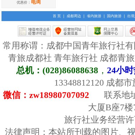
电询
优惠价：
首 页
|
成都周边
|
省内旅游
|
国内旅游
|
出境
常用称谓：成都中国青年旅行社有
青旅成都社 青年旅行社 成都青
总机：(028)86088638
，
24小时
13348812120 成
微信：zw18980707092
联系地址
大厦B座7楼
旅行社业务经营许可证
法律声明：本站所刊载的图片、视频