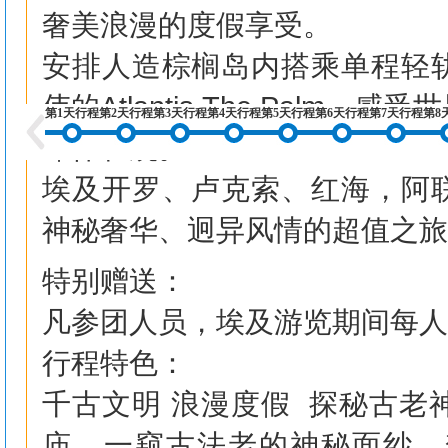
奢美浪漫的度假享受。
安排人造棕榈岛内搭乘单程轻
伟的Atlantis The Pal
第1天行程
第2天行程
第3天行程
第4天行程
第5天行程
第6天行程
第7天行程
第8
雄伟壮观。
埃及开罗、卢克索、红海，阿
神秘奢华、迥异风情的超值之旅
特别赠送：
凡参团人员，埃及游览期间每人
行程特色：
千古文明 浪漫度假 探秘古老
庙，一窥古法老的神秘面纱，