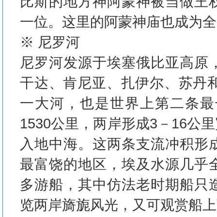
比斯的地方神阿蒙神被当做王
一位。这里的阿蒙神庙也成为全
※ 尼罗河
尼罗河发源于埃塞俄比亚高原
干达、肯尼亚、扎伊尔、苏丹和
一大河，也是世界上第二条最
1530公里，两岸形成3－16
入地中海。这两条支流冲积形
最富饶的地区，埃及水源几乎
多游船，其中仿法老时期船只
览两岸旖旎风光，又可观赏船上