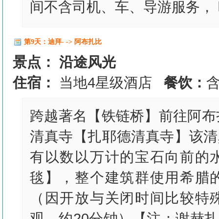
间不含司机、车、导游服务， 
第9天：迪拜- -> 阿布扎比
景点： 沿途风光
住宿：
当地4星级酒店
餐饮：
跨越著名【铁链桥】前往阿布
清真寺【扎耶德清真寺】该清
有以数以万计的宝石向前的
毯】，整个建筑群使用希腊
（因开放与关闭时间比较特
观，约20分钟）【注：谢赫