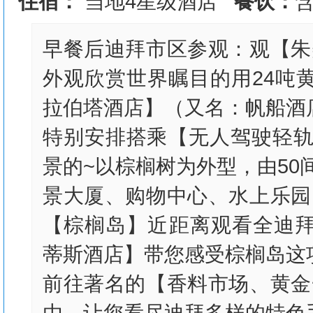
住宿：
当地4星级酒店
餐饮：
早餐后迪拜市区参观：观【朱
外观欣赏世界瞩目的用24吨
拉伯塔酒店】（又名：帆船酒
特别安排搭乘【无人驾驶轻轨
景的~以棕榈树为外型，由50间
景大厦、购物中心、水上乐园
【棕榈岛】近距离观看全迪拜最宏伟之
蒂斯酒店】带您感受棕榈岛这
前往著名的【香料市场、黄金
由，让您看尽迪拜多样的特色