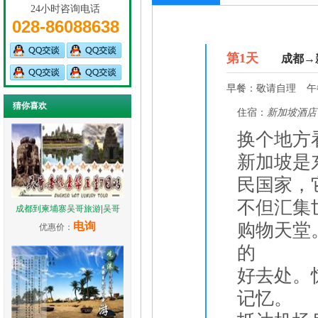
24小时咨询电话
028-86088638
D1
第
1
天
成都→
早餐：
敬请自理
午
猜你喜欢
住宿：
新加坡酒店
换个地方
新加坡是
民国家，
不但汇集
成都到柬埔寨吴哥旅游|吴哥
电询
购物天堂
优惠价：
的
好去处。
记忆。