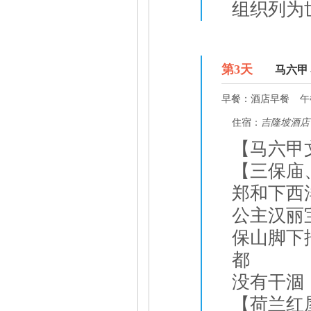
组织列为
D3
第
3
天
马六甲
早餐：
酒店早餐
午
住宿：
吉隆坡酒店
【马六甲
【三保庙
郑和下西
公主汉丽
保山脚下
都
没有干涸
【荷兰红屋