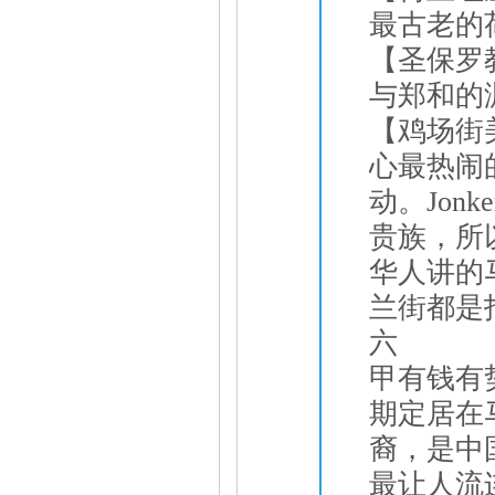
最古老的
【圣保罗
与郑和的
【鸡场街
心最热闹
动。Jonk
贵族，所
华人讲的
兰街都是
六
甲有钱有势
期定居在
裔，是中
最让人流