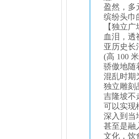
盈然，多
缤纷头巾
【独立广
血泪，透
亚历史长
(高 10
骄傲地随
混乱时期
独立雕刻
吉隆坡不走
可以实现
深入到当
甚至是融
文化，饮