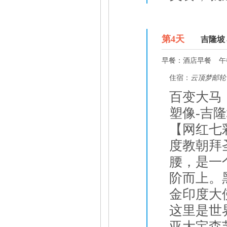
D4
第
4
天
吉隆坡
早餐：
酒店早餐
午
住宿：
云顶梦邮轮
百变大马，
塑像-吉
【网红七彩
度教朝拜
腰，是一
阶而上。
金印度大佛
这里是世
亚大宝森