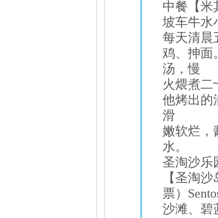
中餐【米
坡车牛水
每天清晨
鸡、抻面
汤，慢
火煨煮二
他烤出的
滑
嫩软烂，
水。
圣淘沙乐
【圣淘沙岛
票）Sen
沙滩、碧