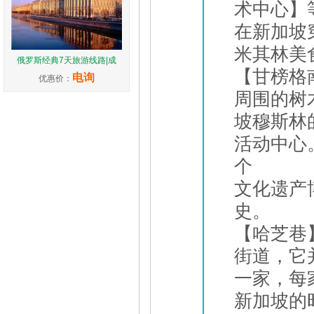
术中心】
在新加坡
米其林美
俄罗斯经典7天旅游线路|成
【甘榜格
电询
优惠价：
周围的树木
坡穆斯林
活动中心
个
文化遗产
史。
【哈芝巷
街道，它
一家，每
新加坡的