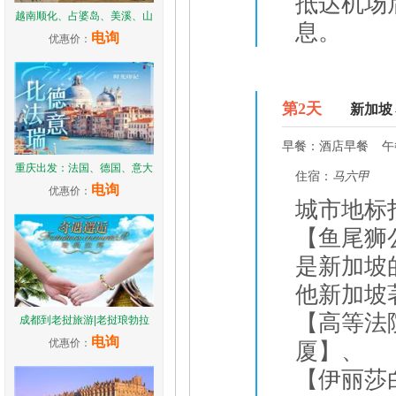
抵达机场
越南顺化、占婆岛、美溪、山
息。
电询
优惠价：
D2
第
2
天
新加坡
早餐：
酒店早餐
午
重庆出发：法国、德国、意大
住宿：
马六甲
电询
优惠价：
城市地标
【鱼尾狮
是新加坡
他新加坡
【高等法
成都到老挝旅游|老挝琅勃拉
电询
优惠价：
厦】、
【伊丽莎