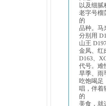
以及细腻
老字号榴
的
品种。马来
分别用 D
山王 D1
金凤、红肉
D163、
代号。难
旱季、雨
吃饱喝足
唱，伴着
的
美食，就